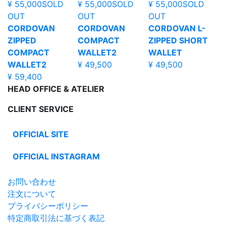
¥ 55,000
SOLD
¥ 55,000
SOLD
¥ 55,000
SOLD
OUT
OUT
OUT
CORDOVAN
CORDOVAN
CORDOVAN L-
ZIPPED
COMPACT
ZIPPED SHORT
COMPACT
WALLET2
WALLET
WALLET2
¥ 49,500
¥ 49,500
¥ 59,400
HEAD OFFICE & ATELIER
CLIENT SERVICE
OFFICIAL SITE
OFFICIAL INSTAGRAM
お問い合わせ
注文について
プライバシーポリシー
特定商取引法に基づく表記