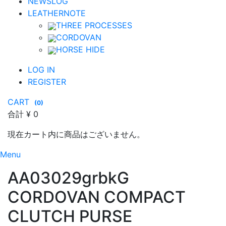
NEWSLOG
LEATHERNOTE
THREE PROCESSES
CORDOVAN
HORSE HIDE
LOG IN
REGISTER
CART
(
0
)
合計
¥ 0
現在カート内に商品はございません。
Menu
AA03029grbkG
CORDOVAN COMPACT
CLUTCH PURSE