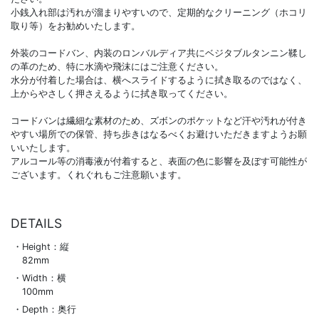
小銭入れ部は汚れが溜まりやすいので、定期的なクリーニング（ホコリ
取り等）をお勧めいたします。
外装のコードバン、内装のロンバルディア共にベジタブルタンニン鞣し
の革のため、特に水滴や飛沫にはご注意ください。
水分が付着した場合は、横へスライドするように拭き取るのではなく、
上からやさしく押さえるように拭き取ってください。
コードバンは繊細な素材のため、ズボンのポケットなど汗や汚れが付き
やすい場所での保管、持ち歩きはなるべくお避けいただきますようお願
いいたします。
アルコール等の消毒液が付着すると、表面の色に影響を及ぼす可能性が
ございます。くれぐれもご注意願います。
DETAILS
Height：縦
82mm
Width：横
100mm
Depth：奥行