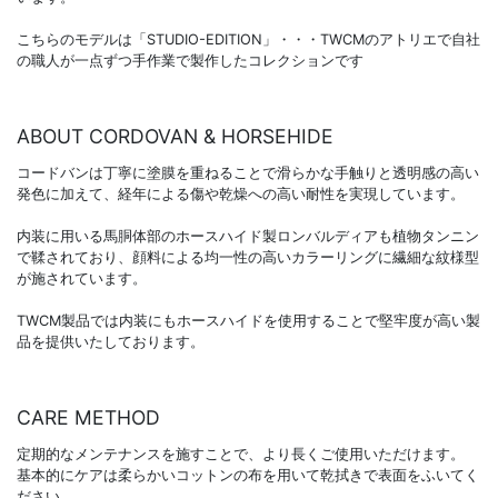
こちらのモデルは「STUDIO-EDITION」・・・TWCMのアトリエで自社
の職人が一点ずつ手作業で製作したコレクションです
ABOUT CORDOVAN & HORSEHIDE
コードバンは丁寧に塗膜を重ねることで滑らかな手触りと透明感の高い
発色に加えて、経年による傷や乾燥への高い耐性を実現しています。
内装に用いる馬胴体部のホースハイド製ロンバルディアも植物タンニン
で鞣されており、顔料による均一性の高いカラーリングに繊細な紋様型
が施されています。
TWCM製品では内装にもホースハイドを使用することで堅牢度が高い製
品を提供いたしております。
CARE METHOD
定期的なメンテナンスを施すことで、より長くご使用いただけます。
基本的にケアは柔らかいコットンの布を用いて乾拭きで表面をふいてく
ださい。