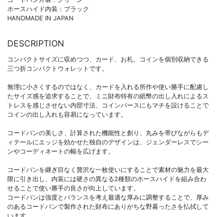
ホースハイド内装：ブラック
HANDMADE IN JAPAN
DESCRIPTION
コンパクトサイズに収めつつ、カード、お札、コインを個別収納できる
三つ折コンパクトウォレットです。
無理に小さくするのではなく、カードを入れる所作や使い勝手に配慮し
たサイズ感を追求することで、ミニ財布特有の紙幣の出し入れによるス
トレスを感じさせない内部寸法、コインパースにもマチを設けることで
コインの出し入れも容易になっています。
コードバンの美しさ、計算された機能性と創り、丸みを帯びながらもデ
ィテールにエッジを効かせた独自のデザインは、ジェンダーレスでシー
ンやコーディネートの幅を広げます。
コードバンを継ぎ目なく贅沢な一枚使いにすることで素材の魅力を最大
限に引き出し、内装には硬さの異なる2種類のホースハイドを組み合わ
せることで使い勝手の良さが向上しています。
コードバンは強度とバランスを考え最適な厚みに調整することで、厚み
のあるコードバンで製作された財布にありがちな野暮ったさを払拭して
います。