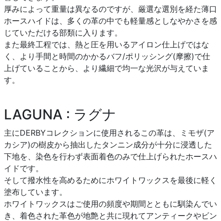
厚みによって重量は異なるのですが、厳選な選別を経た薄口
ホースハイドは、多くの革の中でも軽量感としなやかさを感
じていただける部類に入ります。
また最終工程では、熱と圧を用いるアイロン仕上げではな
く、より手間と時間のかかるバフ/ポリッシング(摩擦)で仕
上げていることから、より繊細で均一な光沢が与えていま
す。
LAGUNA : ラグナ
主にDERBYコレクションに使用されるこの革は、ミモザ(ア
カシア)の樹皮から抽出したタンニン成分が十分に浸透した
下地を、染色を行わず表面着色のみで仕上げられたホースハ
イドです。
そして撥水性を高めるためにホワイトワックスを最後に軽く
塗布しています。
ホワイトワックスはご使用の頻度や期間とともに馴染んでい
き、着色された革色が地艶と共に現れてアンティークやビン