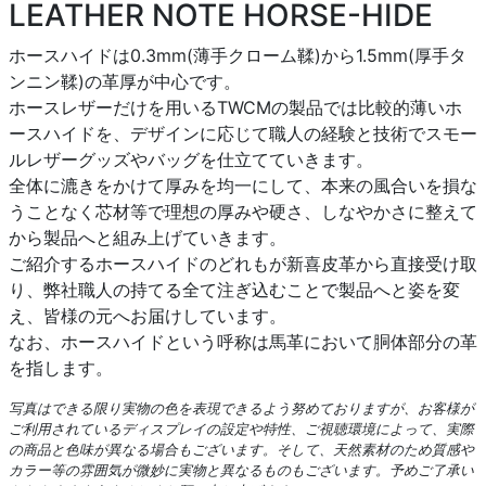
LEATHER NOTE HORSE-HIDE
ホースハイドは0.3mm(薄手クローム鞣)から1.5mm(厚手タ
ンニン鞣)の革厚が中心です。
ホースレザーだけを用いるTWCMの製品では比較的薄いホ
ースハイドを、デザインに応じて職人の経験と技術でスモー
ルレザーグッズやバッグを仕立てていきます。
全体に漉きをかけて厚みを均一にして、本来の風合いを損な
うことなく芯材等で理想の厚みや硬さ、しなやかさに整えて
から製品へと組み上げていきます。
ご紹介するホースハイドのどれもが新喜皮革から直接受け取
り、弊社職人の持てる全て注ぎ込むことで製品へと姿を変
え、皆様の元へお届けしています。
なお、ホースハイドという呼称は馬革において胴体部分の革
を指します。
写真はできる限り実物の色を表現できるよう努めておりますが、お客様が
ご利用されているディスプレイの設定や特性、ご視聴環境によって、実際
の商品と色味が異なる場合もございます。そして、天然素材のため質感や
カラー等の雰囲気が微妙に実物と異なるものもございます。予めご了承い