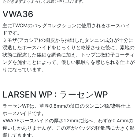
ただきますようよろしくお願い申し上げます。
VWA36
主にTWCMのバッグコレクションに使用されるホースハイ
ドです。
ミモザ(アカシア)の樹皮から抽出したタンニン成分が十分に
浸透したホースハイドをじっくりと乾燥させた後に、素地の
状態に配慮した繊細な調色に加え、トップに微粒子コーティ
ングを施すことによって、優しい肌触りを感じられる仕上が
りになっています。
LARSEN WP : ラーセンWP
ラーセンWPは、革厚0.8mmの薄口のタンニン鞣/染料仕上
ホースハイドです。
VWA36ホースハイドの厚さ1.2mmに比べ、わずか0.4mmの
違いしかありませんが、この差がバッグの軽量感に大きく影
響してきます。