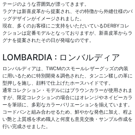
テージのような雰囲気が漂ってきます。
ラグナは新喜皮革から提案され、その特徴から外縫仕様のバ
ッグデザインがイメージされました。
現在、多くのお客様にご支持をいただいているDERBYコレ
クションは定番モデルとなっておりますが、新喜皮革からラ
グナを提案されたその日が発端なのです。
LOMBARDIA : ロンバルディア
ロンバルディアは、TWCMのスモールレザーグッズの内装
に用いるために特別開発＆調色された、タンニン鞣しの革に
型押しを施し、顔料で仕上げたホースハイドです。
通常コレクション・モデルにはブラウンカラーが使用されま
すが、限定コレクションの場合にはオレンジやネイビーカラ
ーを筆頭に、多彩なカラーバリエーションを揃えています。
コードバンと組み合わせるため、鮮やかな発色に加え、程よ
い艶と上質感を求め職人と何度も意見交換・サンプル作成を
行い完成させました。