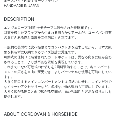
ホースハイド内装：ダークブラウン
HANDMADE IN JAPAN
DESCRIPTION
エンヴェロープ(封筒)をモチーフに製作された長財布です。
封筒を模したフラップから生まれる滑らかなアールが、コードバン特有
の奥行きある艶と陰影を立体的に引き立てます。
一般的な長財布に比べ極限までコンパクトさを追求しながら、日本の紙
幣を折らずに収納できるサイズ設計は秀逸です。
可動式の仕切りに装備されたカードポケットは、異なる向きに組み合わ
されることで、より効率的な収納を実現しています。
これまでにない可動式の仕切りを2箇所装備することで、各コンパート
メントの広さを自由に変更でき、よりパーソナルな使用を可能にしてい
ます。
大きく開口するメインコンパートメントは収納力に優れ、コインだけで
なくキーやアクセサリーなど、多様な小物の収納も可能にしています。
大きく広がる開口と面で広がる空間が、高い視認性と容易な取り出しを
提供します。
ABOUT CORDOVAN & HORSEHIDE