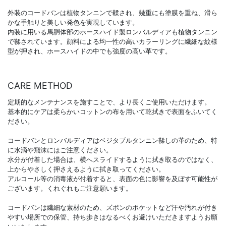
外装のコードバンは植物タンニンで鞣され、幾重にも塗膜を重ね、滑ら
かな手触りと美しい発色を実現しています。
内装に用いる馬胴体部のホースハイド製ロンバルディアも植物タンニン
で鞣されています。顔料による均一性の高いカラーリングに繊細な紋様
型が押され、ホースハイドの中でも強度の高い革です。
CARE METHOD
定期的なメンテナンスを施すことで、より長くご使用いただけます。
基本的にケアは柔らかいコットンの布を用いて乾拭きで表面をふいてく
ださい。
コードバンとロンバルディアはベジタブルタンニン鞣しの革のため、特
に水滴や飛沫にはご注意ください。
水分が付着した場合は、横へスライドするように拭き取るのではなく、
上からやさしく押さえるように拭き取ってください。
アルコール等の消毒液が付着すると、表面の色に影響を及ぼす可能性が
ございます。くれぐれもご注意願います。
コードバンは繊細な素材のため、ズボンのポケットなど汗や汚れが付き
やすい場所での保管、持ち歩きはなるべくお避けいただきますようお願