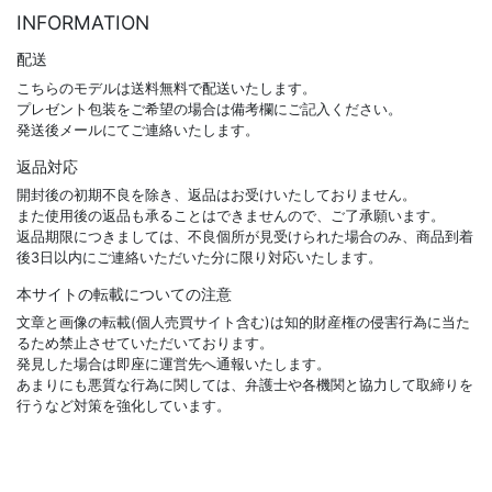
INFORMATION
配送
こちらのモデルは送料無料で配送いたします。
プレゼント包装をご希望の場合は備考欄にご記入ください。
発送後メールにてご連絡いたします。
返品対応
開封後の初期不良を除き、返品はお受けいたしておりません。
また使用後の返品も承ることはできませんので、ご了承願います。
返品期限につきましては、不良個所が見受けられた場合のみ、商品到着
後3日以内にご連絡いただいた分に限り対応いたします。
本サイトの転載についての注意
文章と画像の転載(個人売買サイト含む)は知的財産権の侵害行為に当た
るため禁止させていただいております。
発見した場合は即座に運営先へ通報いたします。
あまりにも悪質な行為に関しては、弁護士や各機関と協力して取締りを
行うなど対策を強化しています。