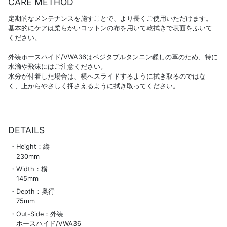
CARE METHOD
定期的なメンテナンスを施すことで、より長くご使用いただけます。
基本的にケアは柔らかいコットンの布を用いて乾拭きで表面をふいて
ください。
外装ホースハイド/VWA36はベジタブルタンニン鞣しの革のため、特に
水滴や飛沫にはご注意ください。
水分が付着した場合は、横へスライドするように拭き取るのではな
く、上からやさしく押さえるように拭き取ってください。
DETAILS
Height：縦
230mm
Width：横
145mm
Depth：奥行
75mm
Out-Side：外装
ホースハイド/VWA36