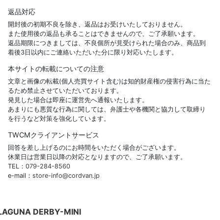
返品対応
開封後の初期不良を除き、返品はお受けいたしておりません。
また使用後の返品も承ることはできませんので、ご了承願います。
返品期限につきましては、不良個所が見受けられた場合のみ、商品到
着後3日以内にご連絡いただいた分に限り対応いたします。
本サイトの転載についての注意
文章と画像の転載(個人売買サイト含む)は知的財産権の侵害行為に当た
るため禁止させていただいております。
発見した場合は即座に運営先へ通報いたします。
あまりにも悪質な行為に関しては、弁護士や各機関と協力して取締り
を行うなど対策を強化しています。
TWCMクライアントサービス
回答を差し上げるのにお時間をいただく場合がございます。
休業日は営業日以降の対応となりますので、ご了承願います。
TEL：
079-284-8560
e-mail：
store-info@cordvan.jp
LAGUNA DERBY-MINI