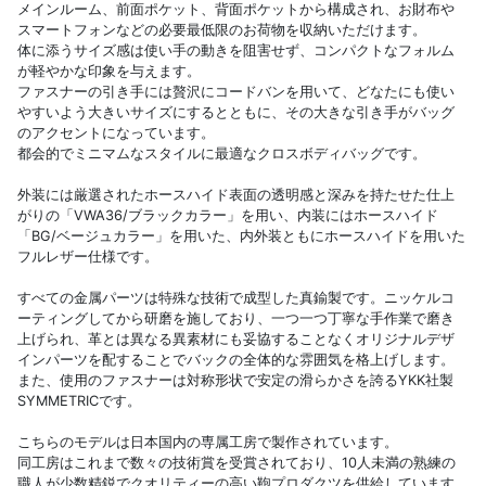
メインルーム、前面ポケット、背面ポケットから構成され、お財布や
スマートフォンなどの必要最低限のお荷物を収納いただけます。
体に添うサイズ感は使い手の動きを阻害せず、コンパクトなフォルム
が軽やかな印象を与えます。
ファスナーの引き手には贅沢にコードバンを用いて、どなたにも使い
やすいよう大きいサイズにするとともに、その大きな引き手がバッグ
のアクセントになっています。
都会的でミニマムなスタイルに最適なクロスボディバッグです。
外装には厳選されたホースハイド表面の透明感と深みを持たせた仕上
がりの「VWA36/ブラックカラー」を用い、内装にはホースハイド
「BG/ベージュカラー」を用いた、内外装ともにホースハイドを用いた
フルレザー仕様です。
すべての金属パーツは特殊な技術で成型した真鍮製です。ニッケルコ
ーティングしてから研磨を施しており、一つ一つ丁寧な手作業で磨き
上げられ、革とは異なる異素材にも妥協することなくオリジナルデザ
インパーツを配することでバックの全体的な雰囲気を格上げします。
また、使用のファスナーは対称形状で安定の滑らかさを誇るYKK社製
SYMMETRICです。
こちらのモデルは日本国内の専属工房で製作されています。
同工房はこれまで数々の技術賞を受賞されており、10人未満の熟練の
職人が少数精鋭でクオリティーの高い鞄プロダクツを供給しています