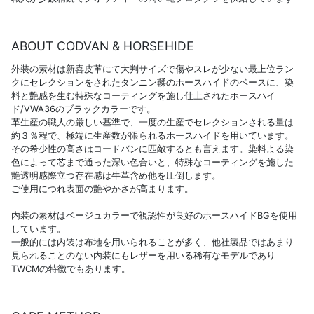
ABOUT CODVAN & HORSEHIDE
外装の素材は新喜皮革にて大判サイズで傷やスレが少ない最上位ラン
クにセレクションをされたタンニン鞣のホースハイドのベースに、染
料と艶感を生む特殊なコーティングを施し仕上されたホースハイ
ド/VWA36のブラックカラーです。
革生産の職人の厳しい基準で、一度の生産でセレクションされる量は
約３％程で、極端に生産数が限られるホースハイドを用いています。
その希少性の高さはコードバンに匹敵するとも言えます。染料よる染
色によって芯まで通った深い色合いと、特殊なコーティングを施した
艶透明感際立つ存在感は牛革含め他を圧倒します。
ご使用につれ表面の艶やかさが高まります。
内装の素材はベージュカラーで視認性が良好のホースハイドBGを使用
しています。
一般的には内装は布地を用いられることが多く、他社製品ではあまり
見られることのない内装にもレザーを用いる稀有なモデルであり
TWCMの特徴でもあります。