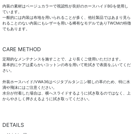
内装の素材はベージュカラーで視認性が良好のホースハイドBGを使用し
ています。
一般的には内装は布地を用いられることが多く、他社製品ではあまり見ら
れることのない内装にもレザーを用いる稀有なモデルでありTWCMの特徴
でもあります。
CARE METHOD
定期的なメンテナンスを施すことで、より長くご使用いただけます。
基本的にケアは柔らかいコットンの布を用いて乾拭きで表面をふいてくだ
さい。
外装ホースハイド/VWA36はベジタブルタンニン鞣しの革のため、特に水
滴や飛沫にはご注意ください。
水分が付着した場合は、横へスライドするように拭き取るのではなく、上
からやさしく押さえるように拭き取ってください。
DETAILS