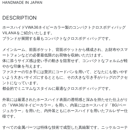
HANDMADE IN JAPAN
DESCRIPTION
ホースハイドVWA36ネイビーカラー製のコンパクトクロスボディバッグ
VILANAをご紹介いたします。
ブランドが展開する最もコンパクトなクロスボディバッグです。
メインルーム、前面ポケット、背面ポケットから構成され、お財布やスマ
ートフォンなどの必要最低限のお荷物を収納いただけます。
体に添うサイズ感は使い手の動きを阻害せず、コンパクトなフォルムが軽
やかな印象を与えます。
ファスナーの引き手には贅沢にコードバンを用いて、どなたにも使いやす
いよう大きいサイズにするとともに、その大きな引き手がバッグのアクセ
ントになっています。
都会的でミニマムなスタイルに最適なクロスボディバッグです。
外装には厳選されたホースハイド表面の透明感と深みを持たせた仕上がり
の「VWA36/ネイビーカラー」を用い、内装にはホースハイド「BG/ベー
ジュカラー」を用いた、内外装ともにホースハイドを用いたフルレザー仕
様です。
すべての金属パーツは特殊な技術で成型した真鍮製です。ニッケルコーテ