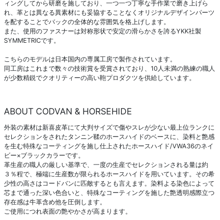
ィングしてから研磨を施しており、一つ一つ丁寧な手作業で磨き上げら
れ、革とは異なる異素材にも妥協することなくオリジナルデザインパーツ
を配することでバックの全体的な雰囲気を格上げします。
また、使用のファスナーは対称形状で安定の滑らかさを誇るYKK社製
SYMMETRICです。
こちらのモデルは日本国内の専属工房で製作されています。
同工房はこれまで数々の技術賞を受賞されており、10人未満の熟練の職人
が少数精鋭でクオリティーの高い鞄プロダクツを供給しています。
ABOUT CODVAN & HORSEHIDE
外装の素材は新喜皮革にて大判サイズで傷やスレが少ない最上位ランクに
セレクションをされたタンニン鞣のホースハイドのベースに、染料と艶感
を生む特殊なコーティングを施し仕上されたホースハイド/VWA36のネイ
ビー×ブラックカラーです。
革生産の職人の厳しい基準で、一度の生産でセレクションされる量は約
３％程で、極端に生産数が限られるホースハイドを用いています。その希
少性の高さはコードバンに匹敵するとも言えます。染料よる染色によって
芯まで通った深い色合いと、特殊なコーティングを施した艶透明感際立つ
存在感は牛革含め他を圧倒します。
ご使用につれ表面の艶やかさが高まります。